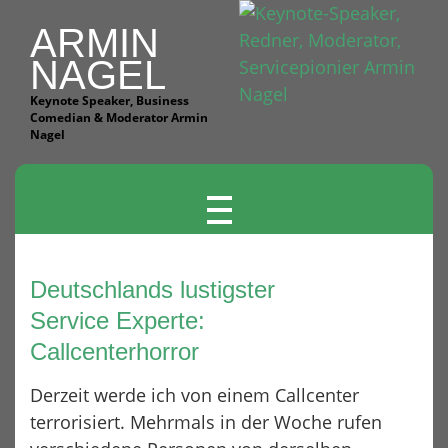
ARMIN
NAGEL
Keynote Speaker, Business
Comedian & Moderator Armin
Nagel
T
O
G
G
Deutschlands lustigster
L
Service Experte:
E
Callcenterhorror
N
A
Derzeit werde ich von einem Callcenter
V
terrorisiert. Mehrmals in der Woche rufen
I