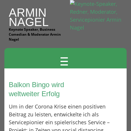
ARMIN
NAGEL
Keynote Speaker, Business
Comedian & Moderator Armin
Nagel
T
O
G
G
Balkon Bingo wird
L
weltweiter Erfolg
E
N
Um in der Corona Krise einen positiven
A
Beitrag zu leisten, entwickelte ich als
V
Servicepionier ein spielerisches Service –
I
Projekt: in Zeiten von social distancing